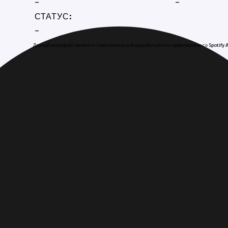
-
-
СТАТУС:
-
Данный интерфейс является самостоятельной разработкой и не аффилирован со Spotify 