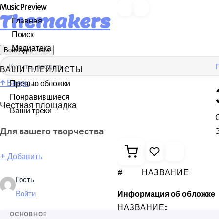
Music Preview
Themakers
Главная
Поиск
Медиатека
Войти для чата
ВАШИ ПЛЕЙЛИСТЫ
↑
Вверх
Превью обложки
Понравившиеся
Честная площадка
Ваши треки
З
Для вашего творчества
+
Добавить
#
НАЗВАНИЕ
Гость
Информация об обложке
Войти
НАЗВАНИЕ:
ОСНОВНОЕ