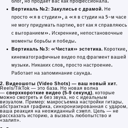
блог, но продает вас как профессионала.
Вертикаль №2: Закулисье с драмой.
Не
просто «я в студии», а «я в студии на 5-м часе
не могу придумать партию, вот как я справляюсь
с выгоранием». Искренние, непостановочные
моменты борьбы и победы.
Вертикаль №3: «Чистая» эстетика.
Короткие,
кинематографичные видео под фрагмент вашей
музыки. Никаких слов, просто настроение.
Работает на запоминание саунда.
2. Видеошоты (Video Shots) — ваш новый хит.
Reels/TikTok — это база. Но новая волна
—
сверхкороткие видео (5-9 секунд)
, которые
можно смотреть и без звука, но с идеальным
визуалом. Пример: макросъемка настройки гитары,
абстрактная графика, синхронизированная с ударом,
ваша реакция на неожиданный сэмпл. Цель — не
рассказать историю, а вызвать любопытство и
«залип».