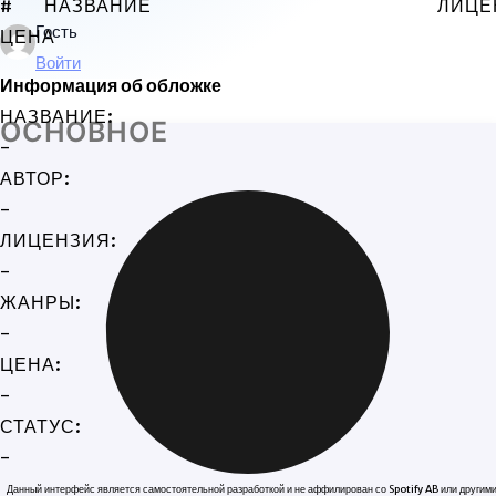
#
НАЗВАНИЕ
ЛИЦЕ
Гость
ЦЕНА
Войти
Информация об обложке
НАЗВАНИЕ:
ОСНОВНОЕ
-
АВТОР:
-
ЛИЦЕНЗИЯ:
-
ЖАНРЫ:
-
ЦЕНА:
-
СТАТУС:
-
Данный интерфейс является самостоятельной разработкой и не аффилирован со Spotify AB или другим