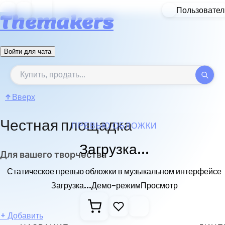
Пользовател
Themakers
Войти для чата
↑
Вверх
Честная площадка
ПРЕВЬЮ ОБЛОЖКИ
Загрузка...
Для вашего творчества
Статическое превью обложки в музыкальном интерфейсе
Загрузка...
Демо-режим
Просмотр
+
Добавить