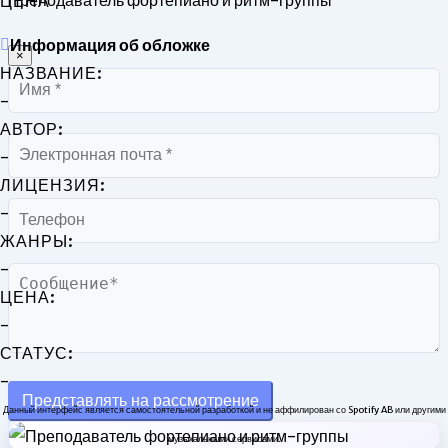
Преподаватель фортепиано и ритм-группы
ЦЕНА
Информация об обложке
×
НАЗВАНИЕ:
Имя
-
АВТОР:
Электронная
-
почта
ЛИЦЕНЗИЯ:
Телефон
-
ЖАНРЫ:
-
Сообщение
ЦЕНА:
-
СТАТУС:
-
Представлять на рассмотрение
Данный интерфейс является самостоятельной разработкой и не аффилирован со Spotify AB или другими
музыкальными сервисами.