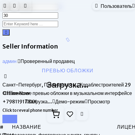
Пользователь
Skip
to
content
Seller Information
админ
Проверенный продавец
ПРЕВЬЮ ОБЛОЖКИ
Загрузка...
Санкт-Петербург, Приморская м., Кораблестроителей 29
Offline Now
Статическое превью обложки в музыкальном интерфейсе
+79811917XXX
Загрузка...
Демо-режим
Просмотр
Click to reveal phone number
Chat
#
НАЗВАНИЕ
ЛИЦЕ