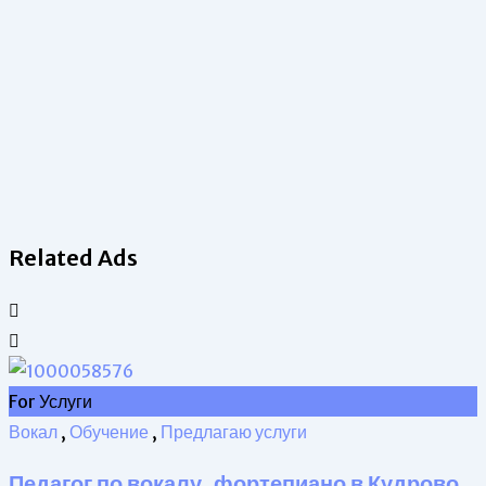
Related Ads
For Услуги
F
Вокал
,
Обучение
,
Предлагаю услуги
Педагог по вокалу, фортепиано в Кудрово