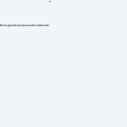
-
AB или другими музыкальными сервисами.