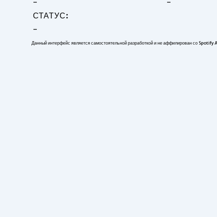
-
-
СТАТУС:
-
Данный интерфейс является самостоятельной разработкой и не аффилирован со Spotify 