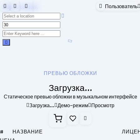
Пользователь
Skip to content
ПРЕВЬЮ ОБЛОЖКИ
Загрузка...
Статическое превью обложки в музыкальном интерфейсе
Загрузка...
Демо-режим
Просмотр
#
НАЗВАНИЕ
ЛИЦЕ