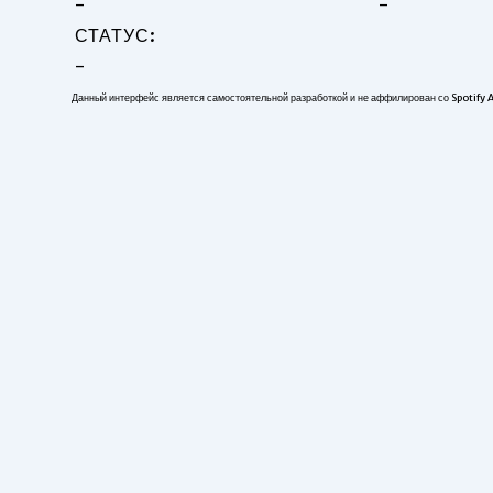
-
-
СТАТУС:
-
Данный интерфейс является самостоятельной разработкой и не аффилирован со Spotify 