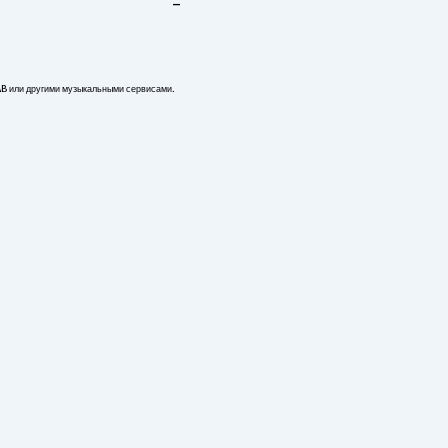
-
AB или другими музыкальными сервисами.