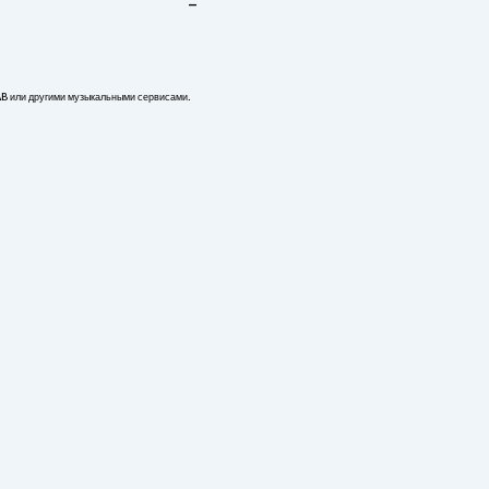
-
AB или другими музыкальными сервисами.