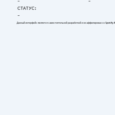
-
-
СТАТУС:
-
Данный интерфейс является самостоятельной разработкой и не аффилирован со Spotify 