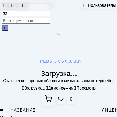
Пользователь
Skip
to
content
ПРЕВЬЮ ОБЛОЖКИ
Загрузка...
Статическое превью обложки в музыкальном интерфейсе
Загрузка...
Демо-режим
Просмотр
#
НАЗВАНИЕ
ЛИЦЕ