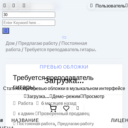
Пользователь
Skip
to
content
Дом
/
Предлагаю работу
/
Постоянная
работа
/ Требуется преподаватель гитары.
ПРЕВЬЮ ОБЛОЖКИ
Требуется преподаватель
Загрузка...
гитары.
Статическое превью обложки в музыкальном интерфейсе
Загрузка...
Демо-режим
Просмотр
Работа
6 месяцев назад
к
админ
Проверенный продавец
#
НАЗВАНИЕ
ЛИЦЕ
Постоянная работа
,
Предлагаю работу