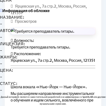
ЦЕНА
Ярцевская ул., 7а стр.2, Москва, Россия,
Информация об обложке
121351
НАЗВАНИЕ:
Просмотров
-
АВТОР:
-
Должность
:
ЛИЦЕНЗИЯ:
Требуется преподаватель гитары.
-
Расположение
:
ЖАНРЫ:
Ярцевская ул., 7а стр.2, Москва, Россия, 121351
-
ЦЕНА:
-
СТАТУС:
Школа вокала «Нью-Йорк — Нью-Йорк».
-
Мы расширяем направление инструментальног
Данный интерфейс является самостоятельной разработкой и не аффилирован со Spotify AB или другими
о обучения и ищем сильного, вовлечённого пре
музыкальными сервисами.