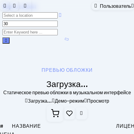
Пользователь
Skip to content
ПРЕВЬЮ ОБЛОЖКИ
Загрузка...
Статическое превью обложки в музыкальном интерфейсе
Загрузка...
Демо-режим
Просмотр
#
НАЗВАНИЕ
ЛИЦЕ