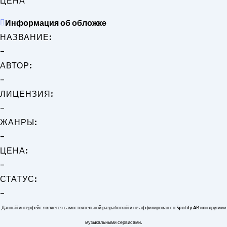
ЦЕНА
Информация об обложке
НАЗВАНИЕ:
-
АВТОР:
-
ЛИЦЕНЗИЯ:
-
ЖАНРЫ:
-
ЦЕНА:
-
СТАТУС:
-
Данный интерфейс является самостоятельной разработкой и не аффилирован со Spotify AB или другими
музыкальными сервисами.