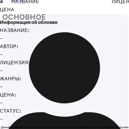
#
НАЗВАНИЕ
ЛИЦЕ
ЦЕНА
ОСНОВНОЕ
Информация об обложке
НАЗВАНИЕ:
-
АВТОР:
-
ЛИЦЕНЗИЯ:
-
ЖАНРЫ:
-
ЦЕНА:
-
СТАТУС:
-
Данный интерфейс является самостоятельной разработкой и не аффилирован со Spotify AB или другими