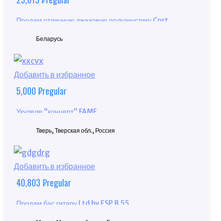
Продам отличную джазовую полуакустику Cort
Yorktown.
Беларусь
Добавить в избранное
5,000
₽
regular
Укулеле “концерт” FAME
Тверь, Тверская обл., Россия
Добавить в избранное
40,803
₽
regular
Продам бас гитару Ltd by ESP B 55