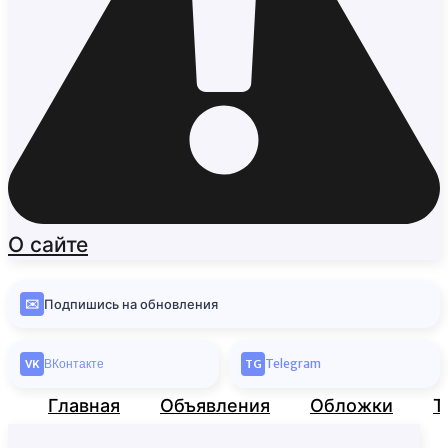
О сайте
✉️
Подпишись на обновления
ВКонтакте
Telegram
VK
TG
Главная
Объявления
Обложки
Т