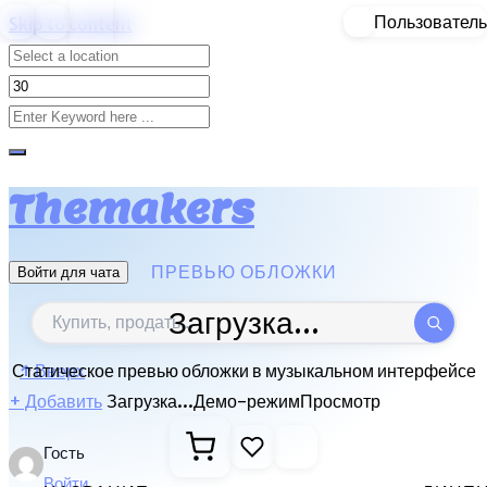
Пользователь
Skip to content
Themakers
ПРЕВЬЮ ОБЛОЖКИ
Войти для чата
Загрузка...
Статическое превью обложки в музыкальном интерфейсе
↑
Вверх
Загрузка...
Демо-режим
Просмотр
+
Добавить
Гость
Войти