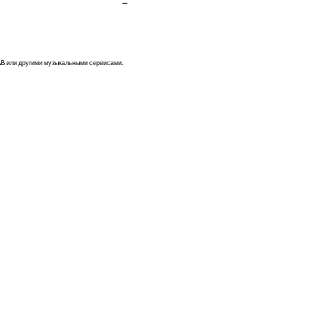
-
AB или другими музыкальными сервисами.