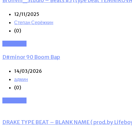
Bronvin_Studio – Beats #3 [type beat TEMNIKOVA
12/11/2025
Степан Серёжкин
(0)
Read More
D#minor 90 Boom Bap
14/03/2026
админ
(0)
Read More
DRAKE TYPE BEAT – BLANK NAME ( prod.by Lifeboy