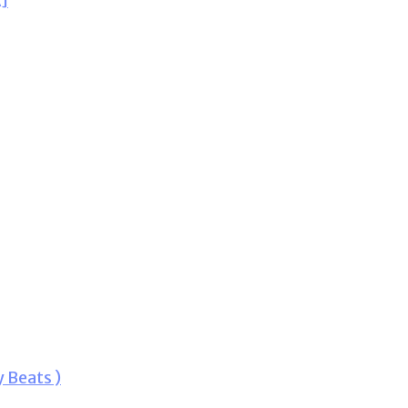
]
 Beats )