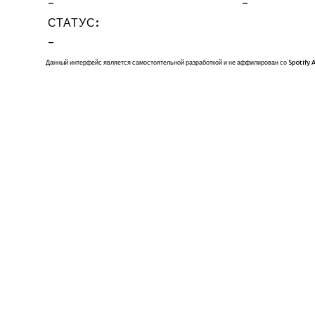
-
-
СТАТУС:
-
Данный интерфейс является самостоятельной разработкой и не аффилирован со Spotify 