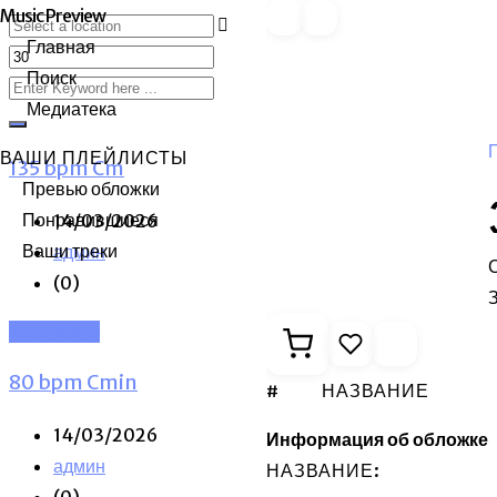
Music Preview
Skip
Главная
to
Поиск
content
Медиатека
ВАШИ ПЛЕЙЛИСТЫ
135 bpm Cm
Превью обложки
Понравившиеся
14/03/2026
Ваши треки
админ
(0)
З
Read More
80 bpm Cmin
#
НАЗВАНИЕ
14/03/2026
Информация об обложке
админ
НАЗВАНИЕ:
(0)