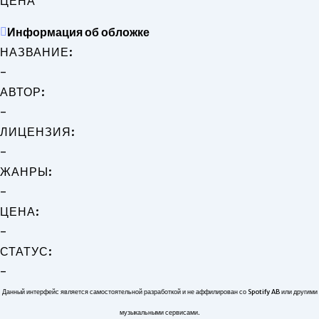
ЦЕНА
Информация об обложке
НАЗВАНИЕ:
-
АВТОР:
-
ЛИЦЕНЗИЯ:
-
ЖАНРЫ:
-
ЦЕНА:
-
СТАТУС:
-
Данный интерфейс является самостоятельной разработкой и не аффилирован со Spotify AB или другими
музыкальными сервисами.