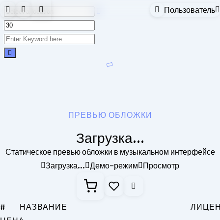
Пользователь
Skip to content
ПРЕВЬЮ ОБЛОЖКИ
Загрузка...
Статическое превью обложки в музыкальном интерфейсе
Загрузка...
Демо-режим
Просмотр
#
НАЗВАНИЕ
ЛИЦЕ