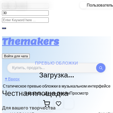
Пользователь
Skip to content
Themakers
Войти для чата
ПРЕВЬЮ ОБЛОЖКИ
Загрузка...
↑
Вверх
Статическое превью обложки в музыкальном интерфейсе
Честная площадка
Загрузка...
Демо-режим
Просмотр
Для вашего творчества