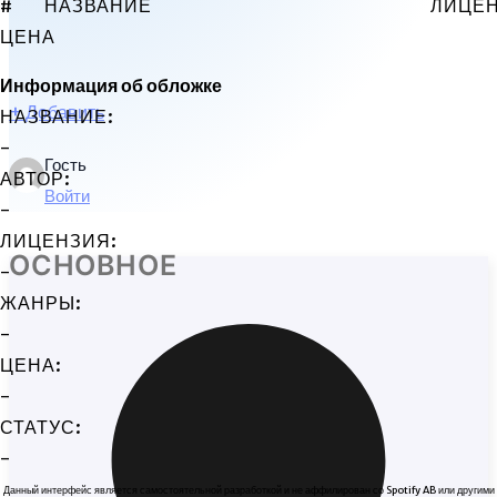
#
НАЗВАНИЕ
ЛИЦЕ
ЦЕНА
Информация об обложке
+
Добавить
НАЗВАНИЕ:
-
Гость
АВТОР:
Войти
-
ЛИЦЕНЗИЯ:
ОСНОВНОЕ
-
ЖАНРЫ:
-
ЦЕНА:
-
СТАТУС:
-
Данный интерфейс является самостоятельной разработкой и не аффилирован со Spotify AB или другими