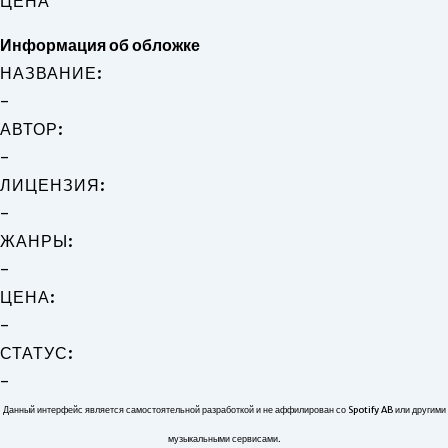
ЦЕНА
Информация об обложке
НАЗВАНИЕ:
-
АВТОР:
-
ЛИЦЕНЗИЯ:
-
ЖАНРЫ:
-
ЦЕНА:
-
СТАТУС:
-
Данный интерфейс является самостоятельной разработкой и не аффилирован со Spotify AB или другими
музыкальными сервисами.