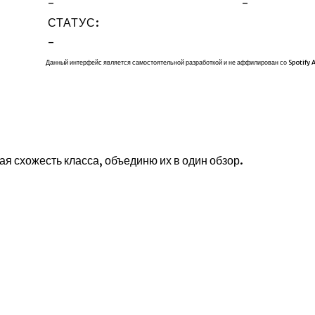
-
-
СТАТУС:
-
Данный интерфейс является самостоятельной разработкой и не аффилирован со Spotify 
я схожесть класса, объединю их в один обзор.