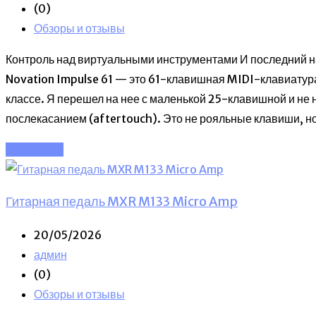
(0)
Обзоры и отзывы
Контроль над виртуальными инструментами И последний н
Novation Impulse 61 — это 61-клавишная MIDI-клавиатура,
классе. Я перешел на нее с маленькой 25-клавишной и не
послекасанием (aftertouch). Это не рояльные клавиши, н
Read More
Гитарная педаль MXR M133 Micro Amp
20/05/2026
админ
(0)
Обзоры и отзывы