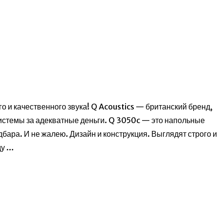
о и качественного звука! Q Acoustics — британский бренд,
системы за адекватные деньги. Q 3050c — это напольные
дбара. И не жалею. Дизайн и конструкция. Выглядят строго и
ду …