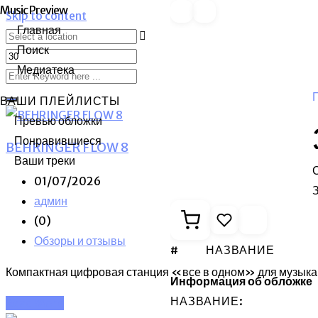
Music Preview
Skip to content
Главная
Поиск
Медиатека
ВАШИ ПЛЕЙЛИСТЫ
Превью обложки
Понравившиеся
BEHRINGER FLOW 8
Ваши треки
01/07/2026
З
админ
(0)
Обзоры и отзывы
#
НАЗВАНИЕ
Компактная цифровая станция «все в одном» для музыка
Информация об обложке
НАЗВАНИЕ:
Read More