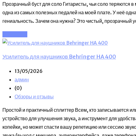
Прозрачный буст для соло Гитаристы, чьи соло теряются в 
одна из самых полезных педалей на моей плате. У неё одн
гениальность. Зачем она нужна? Это чистый, прозрачный у
Read More
Усилитель для наушников Behringer HA 400
13/05/2026
админ
(0)
Обзоры и отзывы
Простой и практичный сплиттер Всем, кто записывается ил
устройство для улучшения звука, а инструмент для удобст
копейки, но может спасти вашу репетицию или сессию звуко
звука (выход с микшера, аудиоинтерфейса, даже телефона