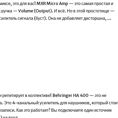
миксе, это для вас! MXR Micro Amp — это самая простая и
а ручка — Volume (Output). И всё. Но в этой простотище —
силитель сигнала (буст). Она не добавляет дисторшна, …
и репетирует в коллективе! Behringer HA 400 — это не
ва. Это 4-канальный усилитель для наушников, который стои
записи. Как это работает? Вы подключаете один источник
) на вход …