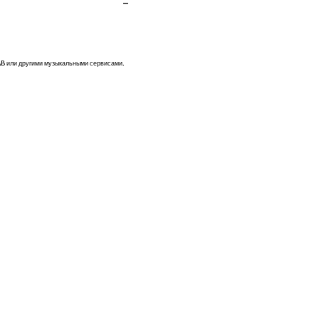
-
AB или другими музыкальными сервисами.