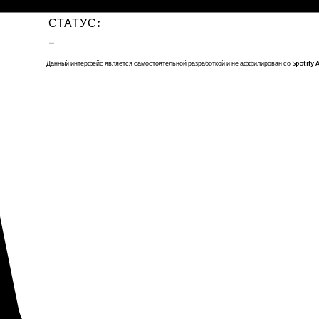
-
-
СТАТУС:
-
Данный интерфейс является самостоятельной разработкой и не аффилирован со Spotify 