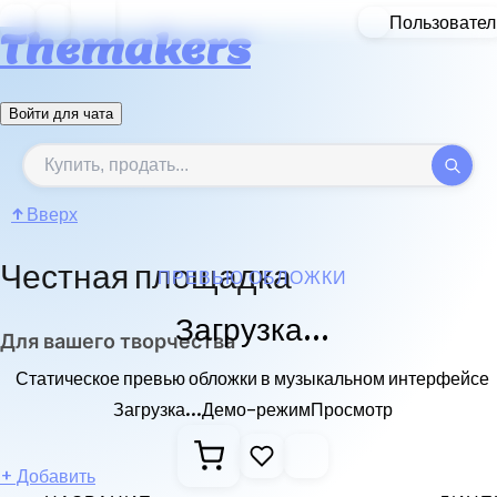
Пользовател
Themakers
Войти для чата
↑
Вверх
Честная площадка
ПРЕВЬЮ ОБЛОЖКИ
Загрузка...
Для вашего творчества
Статическое превью обложки в музыкальном интерфейсе
Загрузка...
Демо-режим
Просмотр
+
Добавить