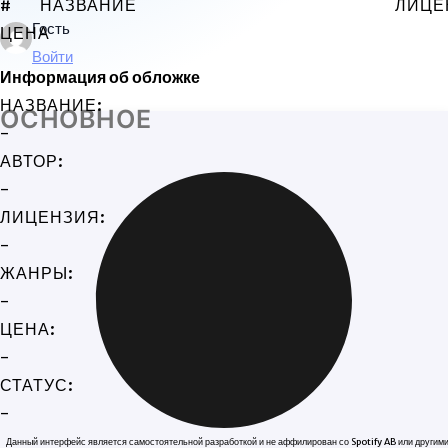
#
НАЗВАНИЕ
ЛИЦЕ
Гость
ЦЕНА
Войти
Информация об обложке
НАЗВАНИЕ:
ОСНОВНОЕ
-
АВТОР:
-
ЛИЦЕНЗИЯ:
-
ЖАНРЫ:
-
ЦЕНА:
-
СТАТУС:
-
Данный интерфейс является самостоятельной разработкой и не аффилирован со Spotify AB или другим