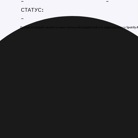
-
-
СТАТУС:
-
Данный интерфейс является самостоятельной разработкой и не аффилирован со Spotify 