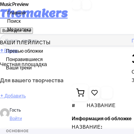
Music Preview
Themakers
Главная
Поиск
Медиатека
Войти для чата
ВАШИ ПЛЕЙЛИСТЫ
↑
Вверх
Превью обложки
Понравившиеся
Честная площадка
Ваши треки
З
Для вашего творчества
+
Добавить
#
НАЗВАНИЕ
Гость
Информация об обложке
Войти
НАЗВАНИЕ:
ОСНОВНОЕ